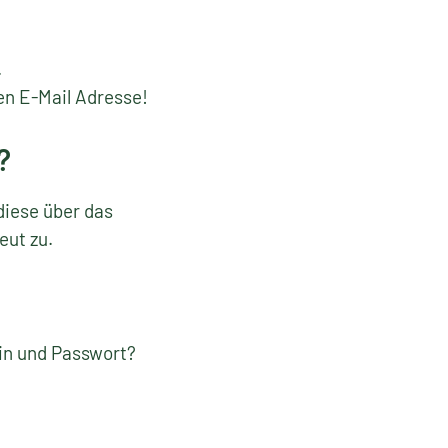
.
en E-Mail Adresse!
?
diese über das
eut zu.
gin und Passwort?