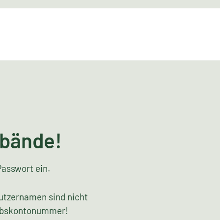
rbände!
Passwort ein.
utzernamen sind nicht
riebskontonummer!