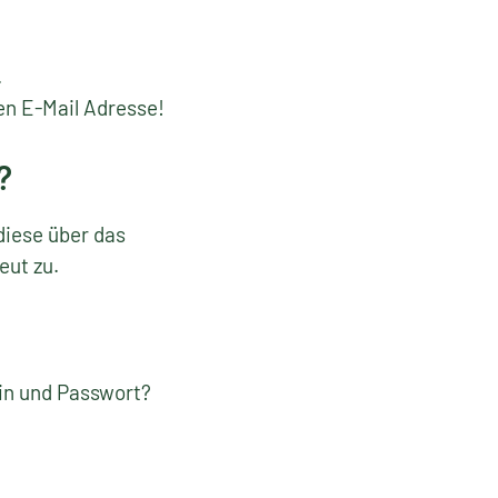
.
en E-Mail Adresse!
?
diese über das
eut zu.
gin und Passwort?