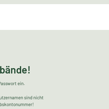
rbände!
Passwort ein.
utzernamen sind nicht
riebskontonummer!