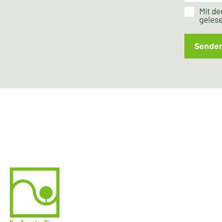
Mit de
gelese
Sende